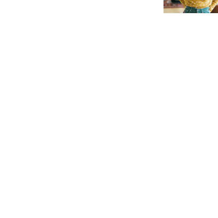
SHOWROOM
Passatge de Masoliver, 27
08005 Barcelona
Telf. 934 16 05 46
Mvl. 679 487 437
HORARIO: De Lu a vi de 9 a 17h