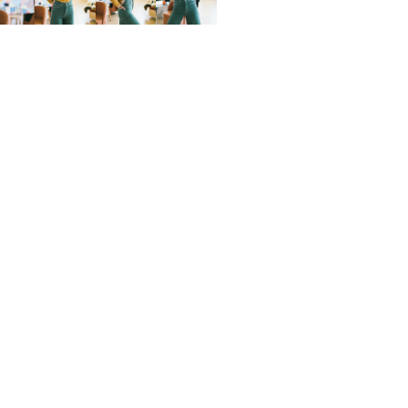
FITTING ROOM
SÍGUENOS
Pujades, 142
(esquina passatge Masoliver)
08005 Barcelona
hola@stylistroom.com