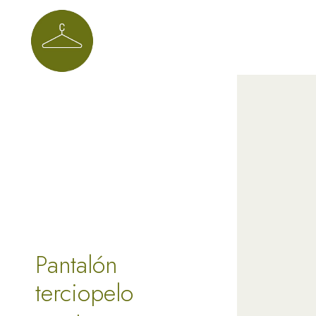
Pantalón
terciopelo