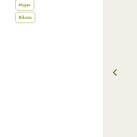
Mujer
Bikinis