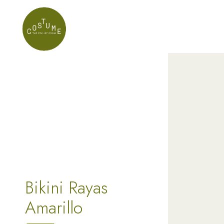
Bikini Rayas
Amarillo