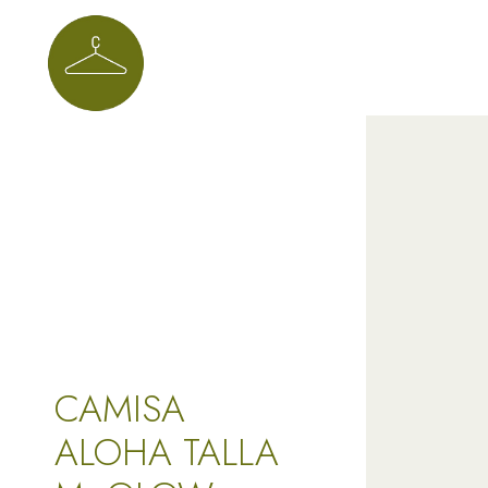
CAMISA
ALOHA TALLA