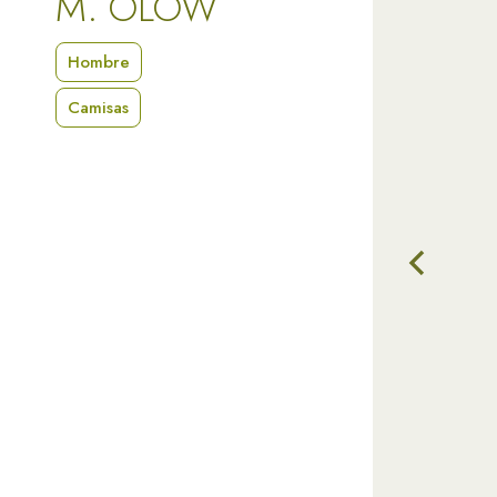
M. OLOW
Hombre
Camisas