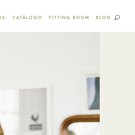
OS
CATÁLOGO
FITTING ROOM
BLOG