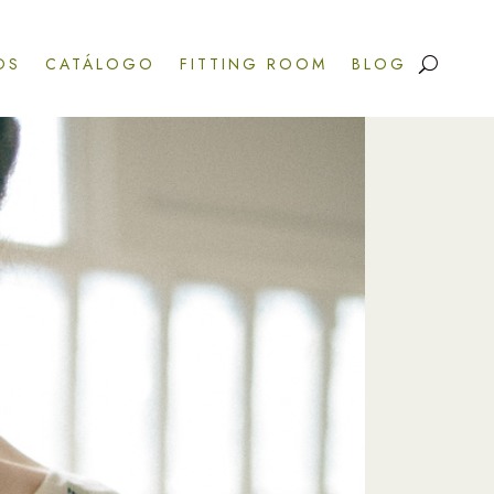
OS
CATÁLOGO
FITTING ROOM
BLOG