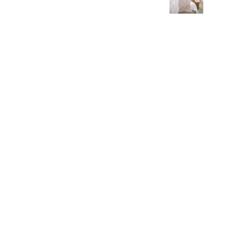
SHOWROOM
Passatge de Masoliver, 27
08005 Barcelona
Telf. 934 16 05 46
Mvl. 679 487 437
HORARIO: De Lu a vi de 9 a 17h