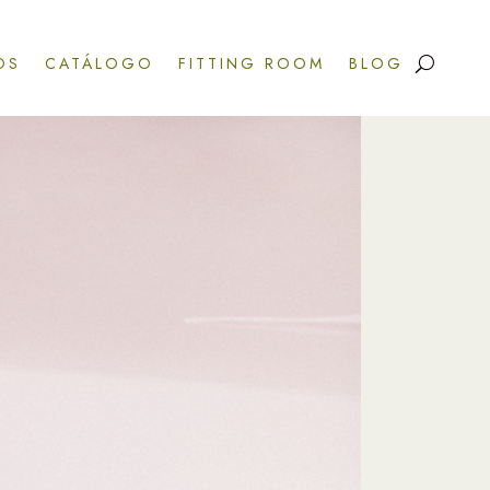
OS
CATÁLOGO
FITTING ROOM
BLOG