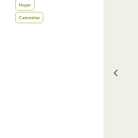
Mujer
Camisetas