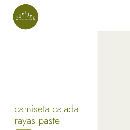
camiseta calada
rayas pastel