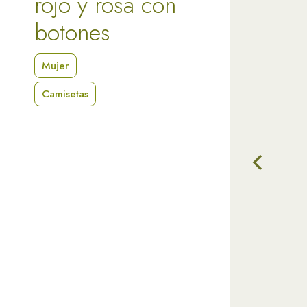
rojo y rosa con
botones
Mujer
Camisetas