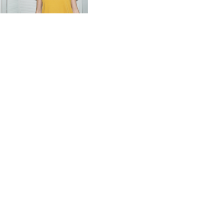
FITTING ROOM
SÍGUENOS
Pujades, 142
(esquina passatge Masoliver)
08005 Barcelona
hola@stylistroom.com