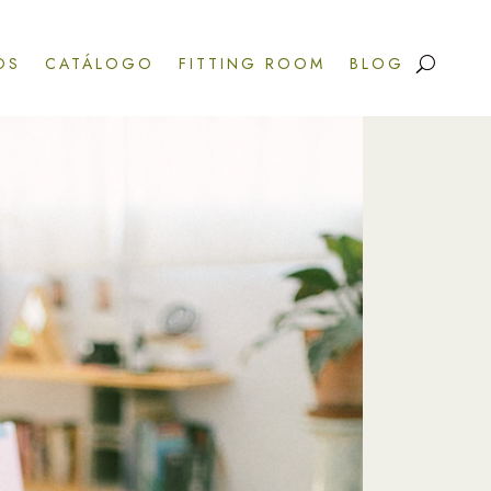
OS
CATÁLOGO
FITTING ROOM
BLOG