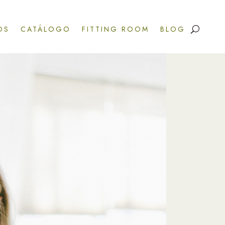
OS
CATÁLOGO
FITTING ROOM
BLOG