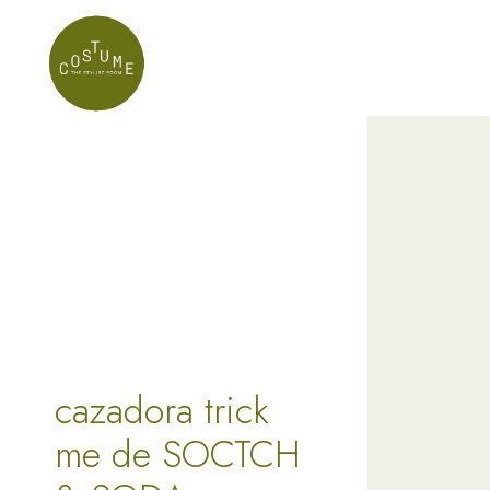
cazadora trick
me de SOCTCH