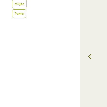
Mujer
Punto