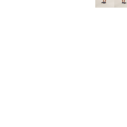
SHOWROOM
Passatge de Masoliver, 27
08005 Barcelona
Telf. 934 16 05 46
Mvl. 679 487 437
HORARIO: De Lu a vi de 9 a 17h