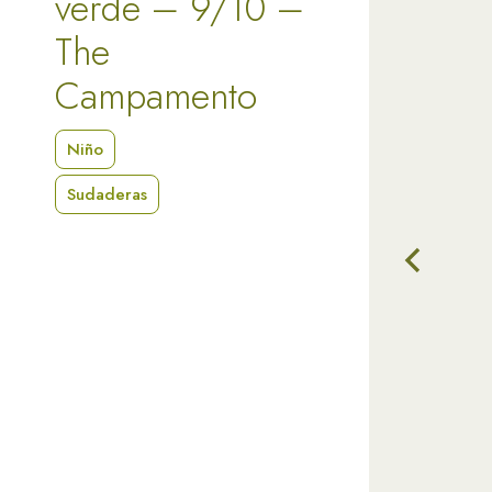
verde – 9/10 –
The
Campamento
Niño
Sudaderas