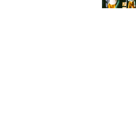
SHOWROOM
Passatge de Masoliver, 27
08005 Barcelona
Telf. 934 16 05 46
Mvl. 679 487 437
HORARIO: De Lu a vi de 9 a 17h