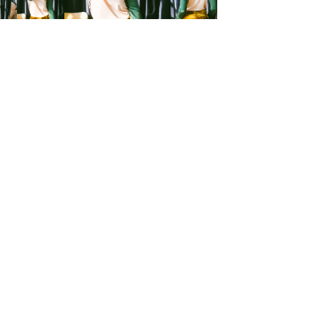
FITTING ROOM
SÍGUENOS
Pujades, 142
(esquina passatge Masoliver)
08005 Barcelona
hola@stylistroom.com