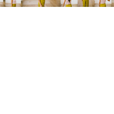
FITTING ROOM
SÍGUENOS
Pujades, 142
(esquina passatge Masoliver)
08005 Barcelona
hola@stylistroom.com