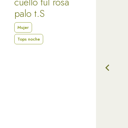
cuello tul rosa
palo t.S
Mujer
Tops noche