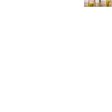
SHOWROOM
Passatge de Masoliver, 27
08005 Barcelona
Telf. 934 16 05 46
Mvl. 679 487 437
HORARIO: De Lu a vi de 9 a 17h