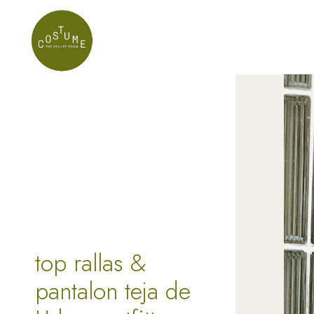
top rallas &
pantalon teja de