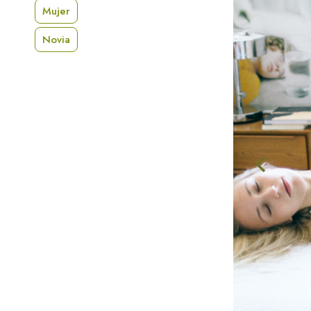
Mujer
Novia