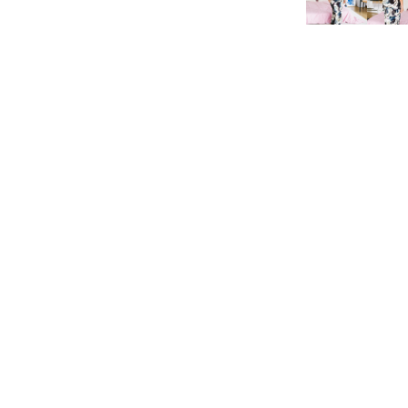
SHOWROOM
Passatge de Masoliver, 27
08005 Barcelona
Telf. 934 16 05 46
Mvl. 679 487 437
HORARIO: De Lu a vi de 9 a 17h