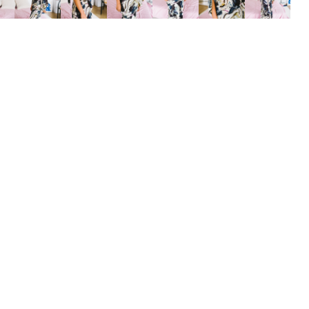
FITTING ROOM
SÍGUENOS
Pujades, 142
(esquina passatge Masoliver)
08005 Barcelona
hola@stylistroom.com